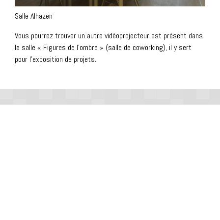
Mail : cofab@ird.fr
Salle Alhazen
Campus IRD, 32 Avenue Henri Varagnat, 93140 BONDY
Vous pourrez trouver un autre vidéoprojecteur est présent dans
la salle « Figures de l’ombre » (salle de coworking), il y sert
pour l’exposition de projets.
Co-Fab in Bondy - 2021