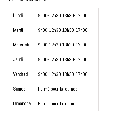
https://ile-de-france.ird.fr/
Lundi
9h00-12h30 13h30-17h00
https://www.ird.fr/ile-de-france/campus-de-linnovation
Mardi
9h00-12h30 13h30-17h00
Mercredi
9h00-12h30 13h30-17h00
Jeudi
9h00-12h30 13h30-17h00
Contact
Vendredi
9h00-12h30 13h30-17h00
Tel : +33148025607
Samedi
Fermé pour la journée
Mail : cofab@ird.fr
Dimanche
Fermé pour la journée
Campus IRD, 32 Avenue Henri Varagnat, 93140 BONDY
Co-Fab in Bondy - 2021