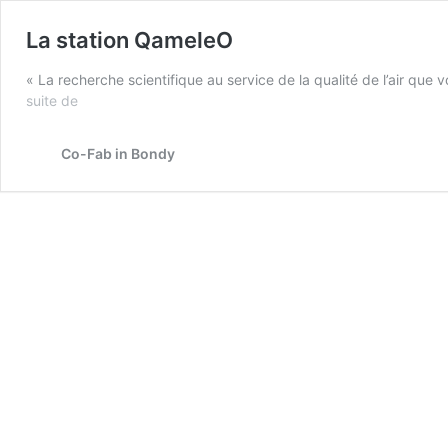
La station QameleO
« La recherche scientifique au service de la qualité de l’air qu
La
suite de
station
QameleO
Co-Fab in Bondy